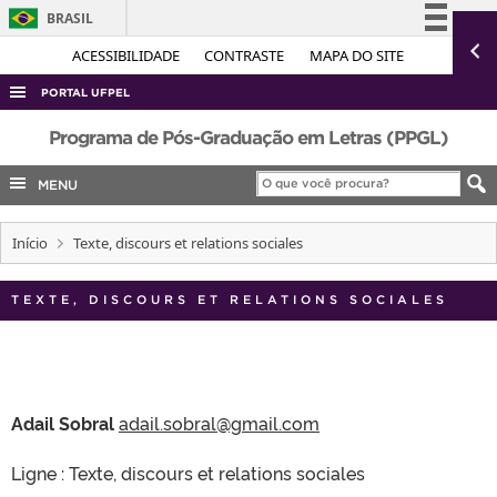
BRASIL
Simplifique!
ACESSIBILIDADE
CONTRASTE
MAPA DO SITE
Comunica BR
PORTAL UFPEL
Participe
ACESSO À INFORMAÇÃO
Programa de Pós-Graduação em Letras (PPGL)
Acesso à informação
AUDITORIA
MENU
Legislação
COBALTO
Canais
Início
Texte, discours et relations sociales
CONCURSOS
EDITAIS
TEXTE, DISCOURS ET RELATIONS SOCIALES
INTERNACIONAL
OUVIDORIA
PORTARIAS
Adail Sobral
adail.sobral@gmail.com
TELEFONES
Ligne : Texte, discours et relations sociales