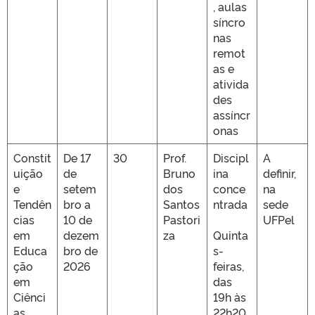
, aulas
síncro
nas
remot
as e
ativida
des
assíncr
onas
Constit
De 17
30
Prof.
Discipl
A
uição
de
Bruno
ina
definir,
e
setem
dos
conce
na
Tendên
bro a
Santos
ntrada
sede
cias
10 de
Pastori
UFPel
em
dezem
za
Quinta
Educa
bro de
s-
ção
2026
feiras,
em
das
Ciênci
19h às
as
22h20