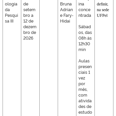
ologia
de
Bruna
ina
definir,
da
setem
Adrian
conce
na sede
Pesqui
bro a
e Fary-
ntrada
UFPel
sa III
12 de
Hidai
dezem
Sábad
bro de
os, das
2026
08h às
12h30
min
Aulas
presen
ciais 1
vez
por
mês,
com
ativida
des de
estudo