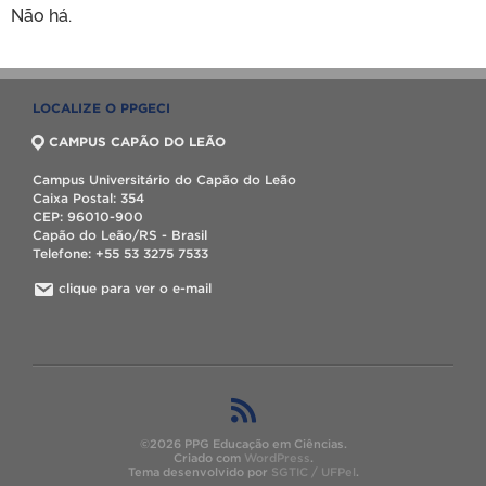
Não há.
LOCALIZE O PPGECI
CAMPUS CAPÃO DO LEÃO
Campus Universitário do Capão do Leão
Caixa Postal: 354
CEP: 96010-900
Capão do Leão/RS - Brasil
Telefone: +55 53 3275 7533
clique para ver o e-mail
©2026 PPG Educação em Ciências.
Criado com
WordPress
.
Tema desenvolvido por
SGTIC / UFPel
.