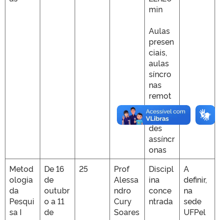
min
Aulas
presen
ciais,
aulas
síncro
nas
remot
as e
ativida
des
assíncr
onas
Metod
De 16
25
Prof
Discipl
A
ologia
de
Alessa
ina
definir,
da
outubr
ndro
conce
na
Pesqui
o a 11
Cury
ntrada
sede
sa I
de
Soares
UFPel