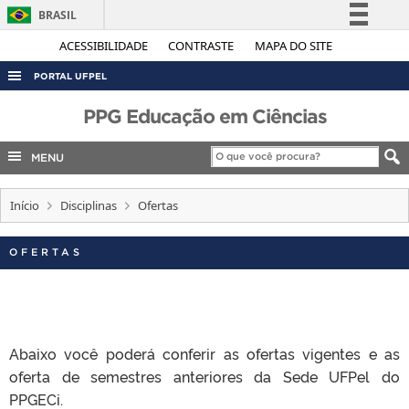
BRASIL
Simplifique!
ACESSIBILIDADE
CONTRASTE
MAPA DO SITE
Comunica BR
PORTAL UFPEL
Participe
ACESSO À INFORMAÇÃO
PPG Educação em Ciências
Acesso à informação
AUDITORIA
Legislação
MENU
COBALTO
Canais
CONCURSOS
Início
Disciplinas
Ofertas
EDITAIS
OFERTAS
INTERNACIONAL
OUVIDORIA
PORTARIAS
Abaixo você poderá conferir as ofertas vigentes e as
TELEFONES
oferta de semestres anteriores da Sede UFPel do
PPGECi.