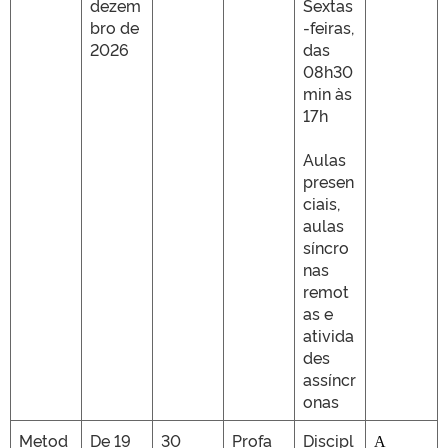
dezem
Sextas
bro de
-feiras,
2026
das
08h30
min às
17h
Aulas
presen
ciais,
aulas
síncro
nas
remot
as e
ativida
des
assíncr
onas
Metod
De 19
30
Profa
Discipl
A