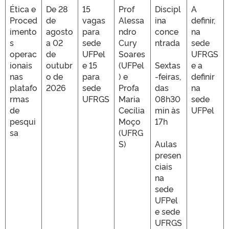
Ética e
De 28
15
Prof
Discipl
A
Proced
de
vagas
Alessa
ina
definir,
imento
agosto
para
ndro
conce
na
s
a 02
sede
Cury
ntrada
sede
operac
de
UFPel
Soares
UFRGS
ionais
outubr
e 15
(UFPel
Sextas
e a
nas
o de
para
) e
-feiras,
definir
platafo
2026
sede
Profa
das
na
rmas
UFRGS
Maria
08h30
sede
de
Cecília
min às
UFPel
pesqui
Moço
17h
sa
(UFRG
S)
Aulas
presen
ciais
na
sede
UFPel
e sede
UFRGS