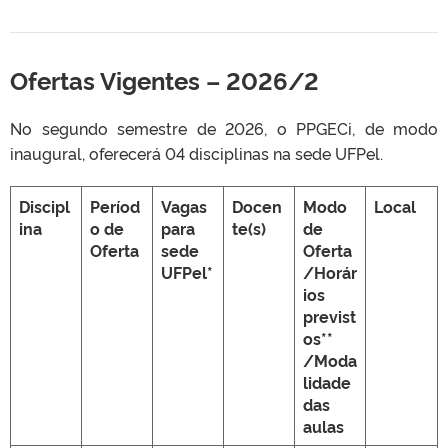
Ofertas Vigentes – 2026/2
No segundo semestre de 2026, o PPGECi, de modo
inaugural, oferecerá 04 disciplinas na sede UFPel.
Discipl
Períod
Vagas
Docen
Modo
Local
ina
o de
para
te(s)
de
Oferta
sede
Oferta
UFPel*
/Horár
ios
previst
os**
/Moda
lidade
das
aulas