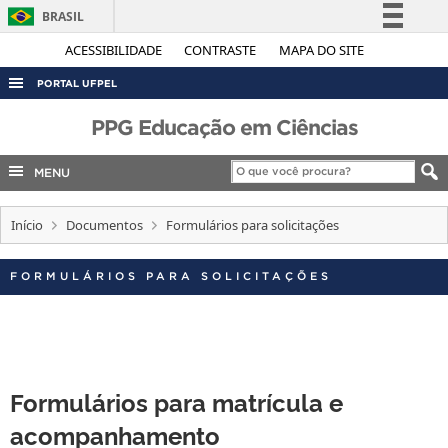
BRASIL
Simplifique!
ACESSIBILIDADE
CONTRASTE
MAPA DO SITE
Comunica BR
PORTAL UFPEL
Participe
ACESSO À INFORMAÇÃO
PPG Educação em Ciências
Acesso à informação
AUDITORIA
Legislação
MENU
COBALTO
Canais
CONCURSOS
Início
Documentos
Formulários para solicitações
EDITAIS
FORMULÁRIOS PARA SOLICITAÇÕES
INTERNACIONAL
OUVIDORIA
PORTARIAS
TELEFONES
Formulários para matrícula e
acompanhamento