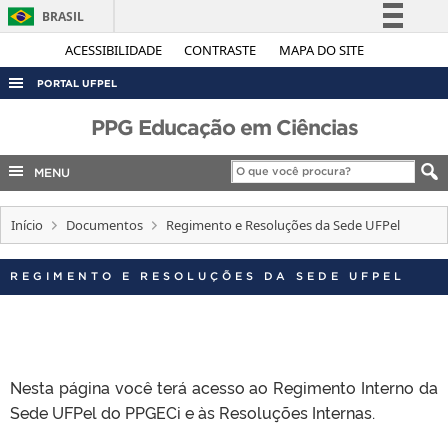
BRASIL
Simplifique!
ACESSIBILIDADE
CONTRASTE
MAPA DO SITE
Comunica BR
PORTAL UFPEL
Participe
ACESSO À INFORMAÇÃO
PPG Educação em Ciências
Acesso à informação
AUDITORIA
Legislação
MENU
COBALTO
Canais
CONCURSOS
Início
Documentos
Regimento e Resoluções da Sede UFPel
EDITAIS
REGIMENTO E RESOLUÇÕES DA SEDE UFPEL
INTERNACIONAL
OUVIDORIA
PORTARIAS
Nesta página você terá acesso ao Regimento Interno da
TELEFONES
Sede UFPel do PPGECi e às Resoluções Internas.