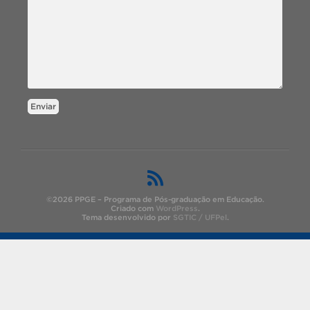
Enviar
©2026 PPGE – Programa de Pós-graduação em Educação.
Criado com
WordPress
.
Tema desenvolvido por
SGTIC / UFPel
.