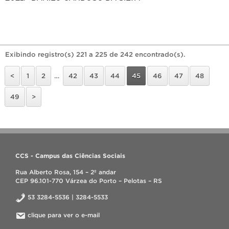
Exibindo registro(s) 221 a 225 de 242 encontrado(s).
<
1
2
…
42
43
44
45
46
47
48
49
>
CCS - Campus das Ciências Sociais
Rua Alberto Rosa, 154 – 2º andar
CEP 96.101-770 Várzea do Porto – Pelotas – RS
53 3284-5536 | 3284-5533
clique para ver o e-mail