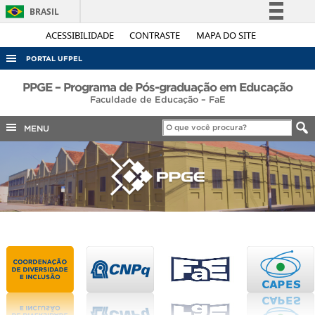
BRASIL
Simplifique!
ACESSIBILIDADE
CONTRASTE
MAPA DO SITE
Comunica BR
PORTAL UFPEL
Participe
ACESSO À INFORMAÇÃO
PPGE – Programa de Pós-graduação em Educação
Acesso à informação
Faculdade de Educação – FaE
AUDITORIA
Legislação
MENU
COBALTO
Canais
CONCURSOS
EDITAIS
INTERNACIONAL
OUVIDORIA
PORTARIAS
TELEFONES