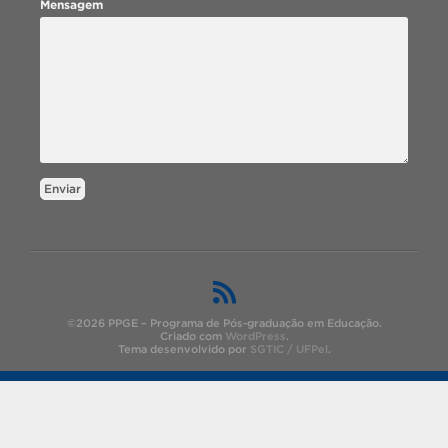
Mensagem
Enviar
©2026 PPGE – Programa de Pós-graduação em Educação.
Criado com
WordPress
.
Tema desenvolvido por
SGTIC / UFPel
.