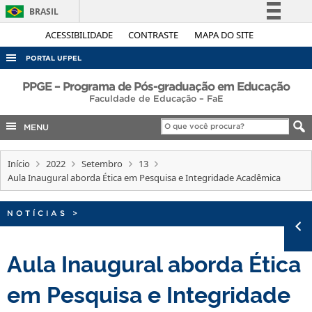
BRASIL
Simplifique!
ACESSIBILIDADE
CONTRASTE
MAPA DO SITE
Comunica BR
PORTAL UFPEL
Participe
ACESSO À INFORMAÇÃO
PPGE – Programa de Pós-graduação em Educação
Acesso à informação
Faculdade de Educação – FaE
AUDITORIA
Legislação
MENU
COBALTO
Canais
CONCURSOS
Início
2022
Setembro
13
Aula Inaugural aborda Ética em Pesquisa e Integridade Acadêmica
EDITAIS
INTERNACIONAL
NOTÍCIAS
>
OUVIDORIA
PORTARIAS
Aula Inaugural aborda Ética
TELEFONES
em Pesquisa e Integridade