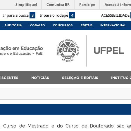
Simplifique!
Comunica BR
Participe
Acesso à infor
Ir para a busca
3
Ir para o rodapé
4
ACESSIBILIDADE
AUDITORIA
COBALTO
CONCURSOS
EDITAIS
INTERNACIONAL
uação em Educação
ade de Educação – FaE
ISCENTES
NOTÍCIAS
SELEÇÃO E EDITAIS
INSTITUCI
 do Curso de Mestrado e do Curso de Doutorado são 