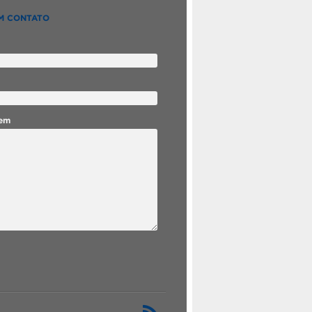
M CONTATO
em