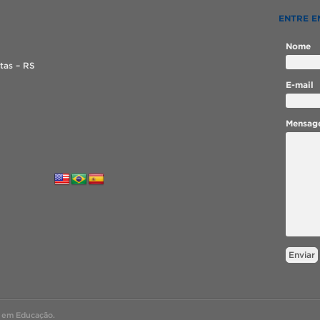
ENTRE E
Nome
tas – RS
E-mail
Mensag
Enviar
 em Educação.