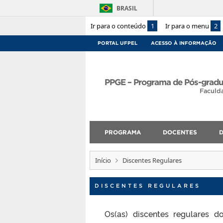
BRASIL
Ir para o conteúdo
1
Ir para o menu
2
PORTAL UFPEL
ACESSO À INFORMAÇÃO
PPGE – Programa de Pós-grad
Faculd
PROGRAMA
DOCENTES
D
Início
Discentes Regulares
DISCENTES REGULARES
Os(as) discentes regulares