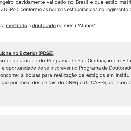
rangeiro devidamente validado no Brasil e que estão ma
UFPel), conforme as normas estabelecidas no
regimento
d
ara
mestrado
e
doutorado
no menu "Alunos".
che no Exterior (PDSE)
urso de doutorado do Programa de Pós-Graduação em Edu
m a oportunidade de se inscrever no Programa de Doutorad
ncorrer a bolsas para realização de estágios em institui
crição por meio dos editais do CNPq e da CAPES, de acor
.