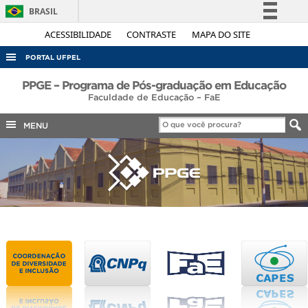
BRASIL
Simplifique!
ACESSIBILIDADE
CONTRASTE
MAPA DO SITE
Comunica BR
PORTAL UFPEL
Participe
ACESSO À INFORMAÇÃO
PPGE – Programa de Pós-graduação em Educação
Acesso à informação
Faculdade de Educação – FaE
AUDITORIA
Legislação
MENU
COBALTO
Canais
CONCURSOS
EDITAIS
INTERNACIONAL
OUVIDORIA
PORTARIAS
TELEFONES