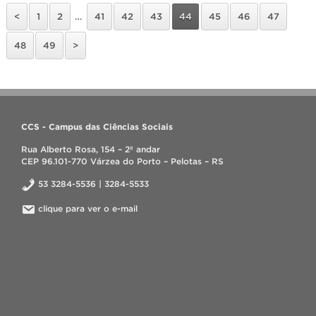
<
1
2
…
41
42
43
44
45
46
47
48
49
>
CCS - Campus das Ciências Sociais
Rua Alberto Rosa, 154 – 2º andar
CEP 96.101-770 Várzea do Porto – Pelotas – RS
53 3284-5536 | 3284-5533
clique para ver o e-mail