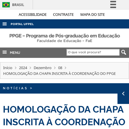
BRASIL
Simplifique!
ACESSIBILIDADE
CONTRASTE
MAPA DO SITE
Comunica BR
PORTAL UFPEL
Participe
ACESSO À INFORMAÇÃO
PPGE – Programa de Pós-graduação em Educação
Acesso à informação
Faculdade de Educação – FaE
AUDITORIA
Legislação
MENU
COBALTO
Canais
CONCURSOS
Início
2024
Dezembro
08
HOMOLOGAÇÃO DA CHAPA INSCRITA À COORDENAÇÃO DO PPGE
EDITAIS
INTERNACIONAL
NOTÍCIAS
>
OUVIDORIA
PORTARIAS
HOMOLOGAÇÃO DA CHAPA
TELEFONES
INSCRITA À COORDENAÇÃO