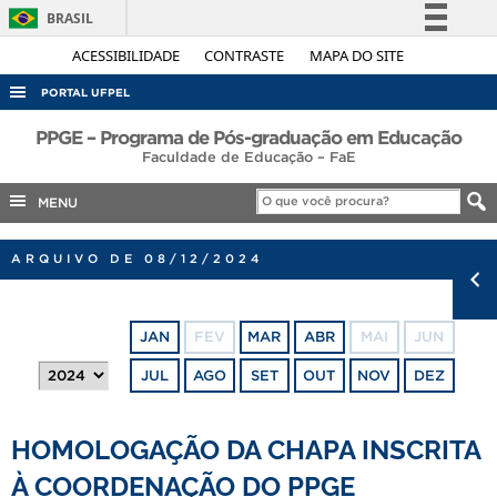
BRASIL
Simplifique!
ACESSIBILIDADE
CONTRASTE
MAPA DO SITE
Comunica BR
PORTAL UFPEL
Participe
ACESSO À INFORMAÇÃO
PPGE – Programa de Pós-graduação em Educação
Acesso à informação
Faculdade de Educação – FaE
AUDITORIA
Legislação
MENU
COBALTO
Canais
CONCURSOS
ARQUIVO DE 08/12/2024
EDITAIS
INTERNACIONAL
JAN
FEV
MAR
ABR
MAI
JUN
OUVIDORIA
JUL
AGO
SET
OUT
NOV
DEZ
PORTARIAS
TELEFONES
HOMOLOGAÇÃO DA CHAPA INSCRITA
À COORDENAÇÃO DO PPGE