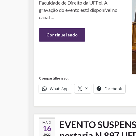
Faculdade de Direito da UFPel. A
gravação do evento está disponível no
canal …
Continue lendo
Compartilhe isso:
WhatsApp
X
Facebook
EVENTO SUSPENSO
MAIO
16
portaria N 897 UFP
2022