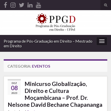
Alte
form
Search for:
de
pesq
Programa de Pós-Graduação em Direito – Mestrado
Alter
em Direito
nave
CATEGORIA:
EVENTOS
Minicurso Globalização,
DEZ
08
Direito e Cultura
2023
Moçambicana – Prof. Dr.
Nelsone David Bechane Chapananga