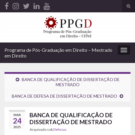
Alte
form
Search for:
de
pesq
Programa de Pós-Graduação em Direito – Mestrado
Alter
em Direito
nave
BANCA DE QUALIFICAÇÃO DE DISSERTAÇÃO DE
MESTRADO
BANCA DE DEFESA DE DISSERTAÇÃO DE MESTRADO
BANCA DE QUALIFICAÇÃO DE
MAR
24
DISSERTAÇÃO DE MESTRADO
2025
Arquivado sob
Defesas