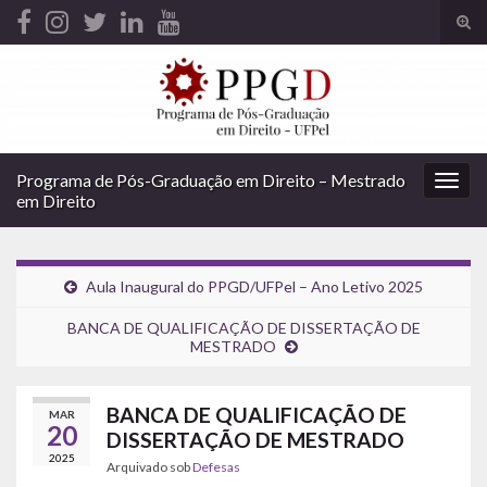
Alte
form
Search for:
de
pesq
Programa de Pós-Graduação em Direito – Mestrado
Alter
em Direito
nave
Aula Inaugural do PPGD/UFPel – Ano Letivo 2025
BANCA DE QUALIFICAÇÃO DE DISSERTAÇÃO DE
MESTRADO
BANCA DE QUALIFICAÇÃO DE
MAR
20
DISSERTAÇÃO DE MESTRADO
2025
Arquivado sob
Defesas