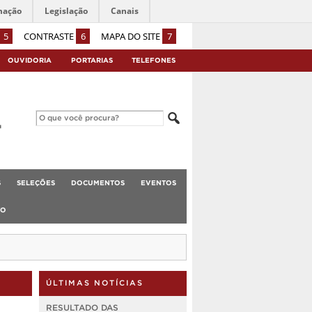
mação
Legislação
Canais
5
CONTRASTE
6
MAPA DO SITE
7
OUVIDORIA
PORTARIAS
TELEFONES
S
SELEÇÕES
DOCUMENTOS
EVENTOS
TO
ÚLTIMAS NOTÍCIAS
RESULTADO DAS