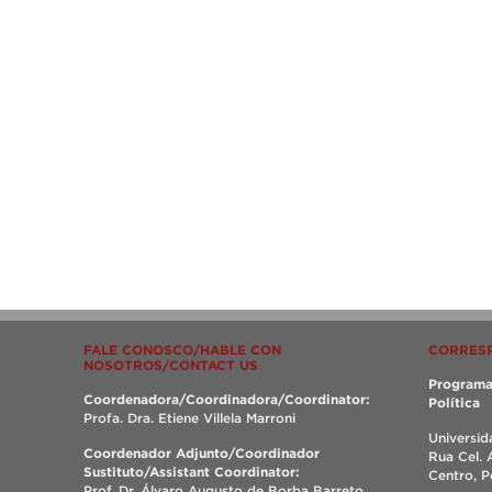
FALE CONOSCO/HABLE CON
CORRES
NOSOTROS/CONTACT US
Programa
Coordenadora/Coordinadora/Coordinator:
Política
Profa. Dra. Etiene Villela Marroni
Universid
Coordenador Adjunto/Coordinador
Rua Cel. 
Sustituto/Assistant Coordinator:
Centro, 
Prof. Dr. Álvaro Augusto de Borba Barreto