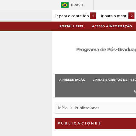
BRASIL
Ir para o conteúdo
1
Ir para o menu
2
PORTAL UFPEL
ACESSO À INFORMAÇÃO
Programa de Pós-Graduaçã
APRESENTAÇÃO
LINHAS E GRUPOS DE PES
R
Início
Publicaciones
PUBLICACIONES