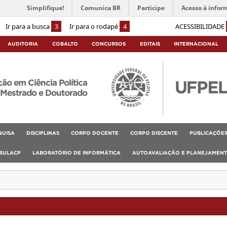
Simplifique!
Comunica BR
Participe
Acesso à infor
Ir para a busca
3
Ir para o rodapé
4
ACESSIBILIDADE
AUDITORIA
COBALTO
CONCURSOS
EDITAIS
INTERNACIONAL
o em Ciência Política
Mestrado e Doutorado
QUISA
DISCIPLINAS
CORPO DOCENTE
CORPO DISCENTE
PUBLICAÇÕE
SULACP
LABORATÓRIO DE INFORMÁTICA
AUTOAVALIAÇÃO E PLANEJAMEN