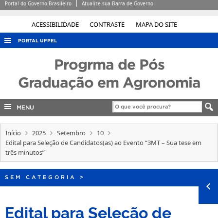
Portal do Governo Brasileiro
Atualize sua Barra de Governo
ACESSIBILIDADE
CONTRASTE
MAPA DO SITE
PORTAL UFPEL
ACESSO À INFORMAÇÃO
Progrma de Pós
AUDITORIA
Graduação em Agronomia
COBALTO
MENU
CONCURSOS
EDITAIS
Início
2025
Setembro
10
INTERNACIONAL
Edital para Seleção de Candidatos(as) ao Evento “3MT – Sua tese em
três minutos”
OUVIDORIA
PORTARIAS
SEM CATEGORIA
>
TELEFONES
Edital para Seleção de