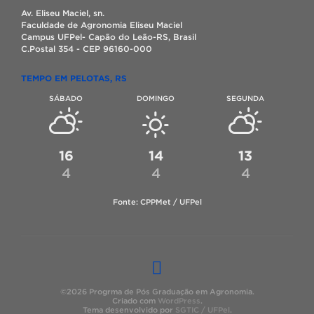
Av. Eliseu Maciel, sn.
Faculdade de Agronomia Eliseu Maciel
Campus UFPel- Capão do Leão-RS, Brasil
C.Postal 354 - CEP 96160-000
TEMPO EM PELOTAS, RS
SÁBADO
DOMINGO
SEGUNDA
16
14
13
4
4
4
Fonte: CPPMet / UFPel
©2026 Progrma de Pós Graduação em Agronomia.
Criado com
WordPress
.
Tema desenvolvido por
SGTIC / UFPel
.