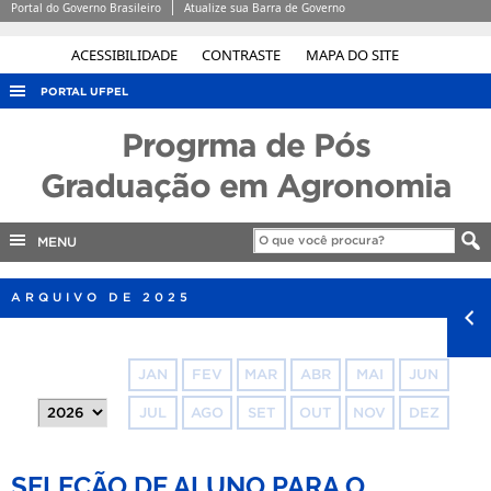
Portal do Governo Brasileiro
Atualize sua Barra de Governo
ACESSIBILIDADE
CONTRASTE
MAPA DO SITE
PORTAL UFPEL
ACESSO À INFORMAÇÃO
Progrma de Pós
AUDITORIA
Graduação em Agronomia
COBALTO
MENU
CONCURSOS
EDITAIS
ARQUIVO DE 2025
INTERNACIONAL
OUVIDORIA
JAN
FEV
MAR
ABR
MAI
JUN
PORTARIAS
JUL
AGO
SET
OUT
NOV
DEZ
TELEFONES
SELEÇÃO DE ALUNO PARA O