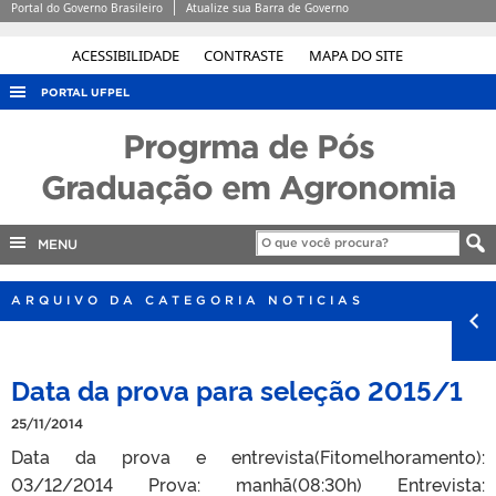
Portal do Governo Brasileiro
Atualize sua Barra de Governo
ACESSIBILIDADE
CONTRASTE
MAPA DO SITE
PORTAL UFPEL
ACESSO À INFORMAÇÃO
Progrma de Pós
AUDITORIA
Graduação em Agronomia
COBALTO
MENU
CONCURSOS
EDITAIS
ARQUIVO DA CATEGORIA NOTICIAS
INTERNACIONAL
OUVIDORIA
Data da prova para seleção 2015/1
PORTARIAS
25/11/2014
TELEFONES
Data da prova e entrevista(Fitomelhoramento):
03/12/2014 Prova: manhã(08:30h) Entrevista: