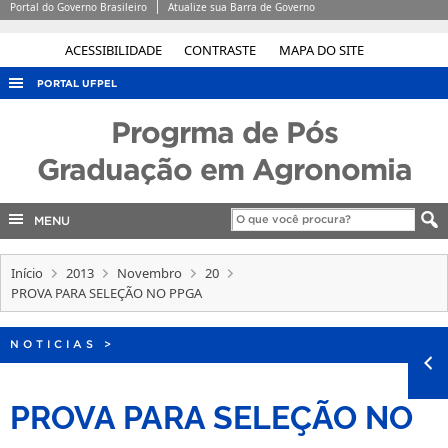
Portal do Governo Brasileiro
Atualize sua Barra de Governo
ACESSIBILIDADE
CONTRASTE
MAPA DO SITE
PORTAL UFPEL
ACESSO À INFORMAÇÃO
Progrma de Pós
AUDITORIA
Graduação em Agronomia
COBALTO
MENU
CONCURSOS
EDITAIS
Início
2013
Novembro
20
INTERNACIONAL
PROVA PARA SELEÇÃO NO PPGA
OUVIDORIA
NOTICIAS
>
PORTARIAS
TELEFONES
PROVA PARA SELEÇÃO NO