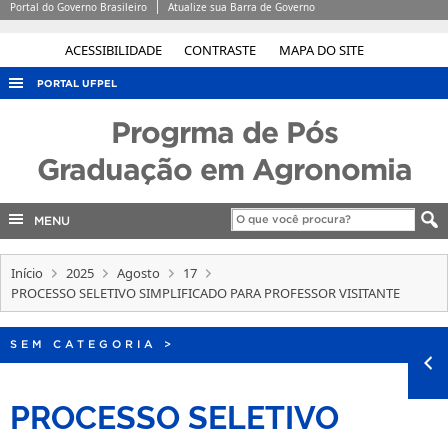
Portal do Governo Brasileiro
Atualize sua Barra de Governo
ACESSIBILIDADE
CONTRASTE
MAPA DO SITE
PORTAL UFPEL
ACESSO À INFORMAÇÃO
Progrma de Pós
AUDITORIA
Graduação em Agronomia
COBALTO
MENU
CONCURSOS
EDITAIS
Início
2025
Agosto
17
INTERNACIONAL
PROCESSO SELETIVO SIMPLIFICADO PARA PROFESSOR VISITANTE
OUVIDORIA
SEM CATEGORIA
>
PORTARIAS
TELEFONES
PROCESSO SELETIVO