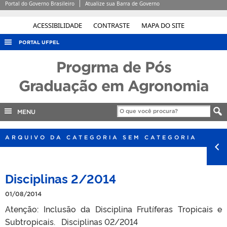
Portal do Governo Brasileiro
Atualize sua Barra de Governo
ACESSIBILIDADE
CONTRASTE
MAPA DO SITE
PORTAL UFPEL
ACESSO À INFORMAÇÃO
Progrma de Pós
AUDITORIA
Graduação em Agronomia
COBALTO
MENU
CONCURSOS
EDITAIS
ARQUIVO DA CATEGORIA SEM CATEGORIA
INTERNACIONAL
OUVIDORIA
Disciplinas 2/2014
PORTARIAS
01/08/2014
TELEFONES
Atenção: Inclusão da Disciplina Frutíferas Tropicais e
Subtropicais. Disciplinas 02/2014