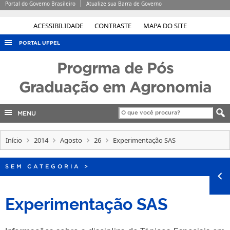
Portal do Governo Brasileiro
Atualize sua Barra de Governo
ACESSIBILIDADE
CONTRASTE
MAPA DO SITE
PORTAL UFPEL
ACESSO À INFORMAÇÃO
Progrma de Pós
AUDITORIA
Graduação em Agronomia
COBALTO
MENU
CONCURSOS
EDITAIS
Início
2014
Agosto
26
Experimentação SAS
INTERNACIONAL
OUVIDORIA
SEM CATEGORIA
>
PORTARIAS
Experimentação SAS
TELEFONES