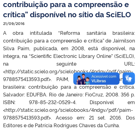
contribuição para a compreensão e
crítica” disponível no sítio da SciELO
21/09/2016
A obra intitulada “Reforma sanitária brasileira:
contribuição para a compreensão e crítica” de Jairnilson
Silva Paim, publicada, em 2008, está disponível, na
íntegra, na “Scientific Electronic Library Online” (SciELO),
na seguinte URL:
<http://static.scielo.org/scielobooks/4ndgv/pdf/paim-
9788575413593.pdf>. PAIM, J. S. Reforma sanitária
brasileira: contribuição para a compreensão e crítica.
Salvador: EDUFBA. Rio de Janeiro: FioCruz, 2008. 356 p.
ISBN: 978-85-232-0529-4. Disponível em
<http://static.scielo.org/scielobooks/4ndgv/pdf/paim-
9788575413593.pdf>. Acesso em: 21 set. 2016. Dos
Editores e de Patrícia Rodrigues Chaves da Cunha.