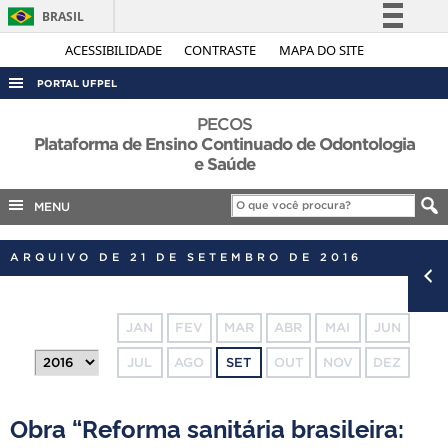
BRASIL
Simplifique!
ACESSIBILIDADE
CONTRASTE
MAPA DO SITE
Comunica BR
PORTAL UFPEL
Participe
ACESSO À INFORMAÇÃO
PECOS
Acesso à informação
Plataforma de Ensino Continuado de Odontologia
AUDITORIA
e Saúde
Legislação
COBALTO
Canais
MENU
CONCURSOS
EDITAIS
ARQUIVO DE 21 DE SETEMBRO DE 2016
INTERNACIONAL
OUVIDORIA
JAN
FEV
MAR
ABR
MAI
JUN
PORTARIAS
JUL
AGO
SET
OUT
NOV
DEZ
TELEFONES
Obra “Reforma sanitária brasileira: