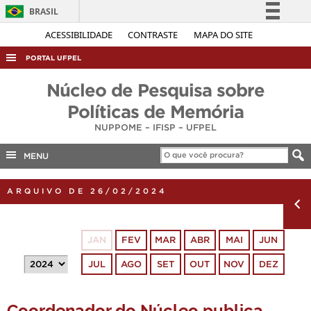
BRASIL
Simplifique!
ACESSIBILIDADE
CONTRASTE
MAPA DO SITE
Comunica BR
PORTAL UFPEL
Participe
ACESSO À INFORMAÇÃO
Núcleo de Pesquisa sobre
Acesso à informação
AUDITORIA
Políticas de Memória
Legislação
NUPPOME – IFISP – UFPEL
COBALTO
Canais
CONCURSOS
MENU
EDITAIS
ARQUIVO DE 26/02/2024
INTERNACIONAL
OUVIDORIA
JAN
FEV
MAR
ABR
MAI
JUN
PORTARIAS
JUL
AGO
SET
OUT
NOV
DEZ
TELEFONES
Coordenador do Núcleo publica