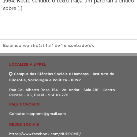
1964. Neste sentido, o texto traça um panorama crítico
sobre […]
Exibindo registro(s) 1 a 1 de 1 encontrado(s).
LOCALIZE A UFPEL
Campus das Ciências Sociais e Humanas - Instituto de
Filosofia, Sociologia e Política - IFISP
Rua Cel. Alberto Rosa, 154 - 2o. Andar - Sala 216 - Centro
Pelotas - RS, Brasil - 96010-770
FALE CONOSCO
Contato: nuppome@gmail.com
REDES SOCIAIS
https://www.facebook.com/NUPPOME/