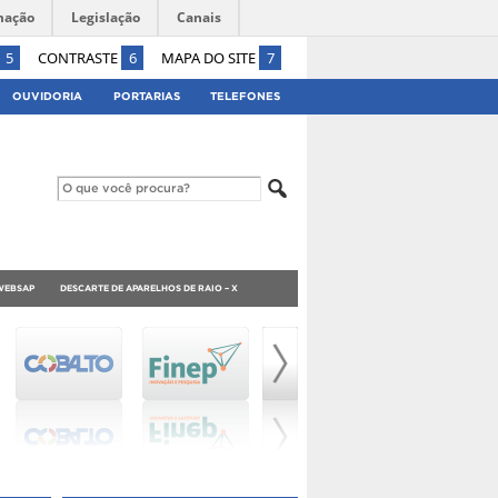
mação
Legislação
Canais
5
CONTRASTE
6
MAPA DO SITE
7
OUVIDORIA
PORTARIAS
TELEFONES
 WEBSAP
DESCARTE DE APARELHOS DE RAIO – X