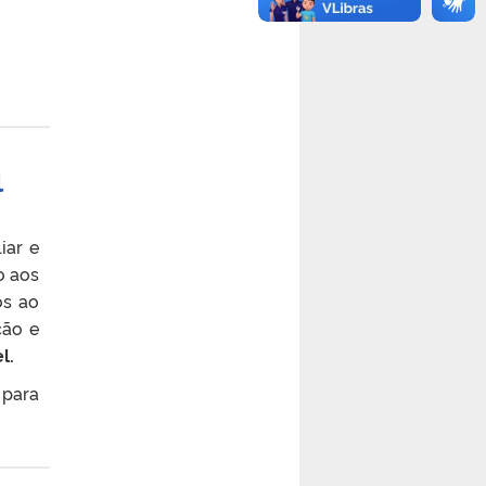
l
iar e
o aos
os ao
ção e
el
.
para