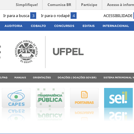
Simplifique!
Comunica BR
Participe
Acesso à infor
Ir para a busca
3
Ir para o rodapé
4
ACESSIBILIDADE
AUDITORIA
COBALTO
CONCURSOS
EDITAIS
INTERNACIONAL
a
o
s
O/FAQ
MANUAIS
ORIENTAÇÕES
DOAÇÕES ( DOAÇÕES GOV.BR)
SISTEMA PATRIMONIAL