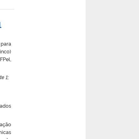
1
 para
inco)
FPel,
e 1;
tados
nação
micas