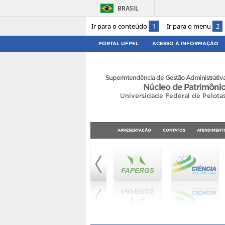
BRASIL
Ir para o conteúdo
1
Ir para o menu
2
PORTAL UFPEL
ACESSO À INFORMAÇÃO
Superintendência de Gestão Administrativ
Núcleo de Patrimôni
Universidade Federal de Pelota
APRESENTAÇÃO
CONTATOS
ATENDIMENT