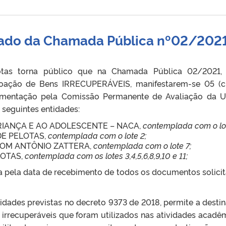
ltado da Chamada Pública nº02/202
otas torna público que na Chamada Pública 02/2021,
doação de Bens IRRECUPERÁVEIS, manifestarem-se 05 (c
umentação pela Comissão Permanente de Avaliação da U
 seguintes entidades:
IANÇA E AO ADOLESCENTE – NACA,
contemplada com o lot
DE PELOTAS,
contemplada com o lote 2;
DOM ANTÔNIO ZATTERA,
contemplada com o lote 7;
LOTAS,
contemplada com os lotes 3,4,5,6,8,9,10 e 11;
ada pela data de recebimento de todos os documentos solici
dades previstas no decreto 9373 de 2018, permite a desti
 irrecuperáveis que foram utilizados nas atividades acadê