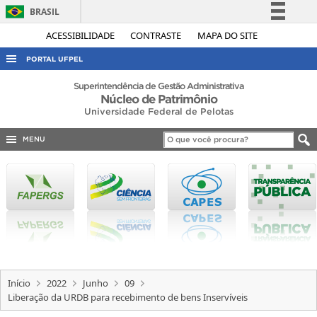
BRASIL
Simplifique!
ACESSIBILIDADE
CONTRASTE
MAPA DO SITE
Comunica BR
PORTAL UFPEL
Participe
ACESSO À INFORMAÇÃO
Superintendência de Gestão Administrativa
Núcleo de Patrimônio
Acesso à informação
AUDITORIA
Universidade Federal de Pelotas
Legislação
COBALTO
Canais
MENU
CONCURSOS
EDITAIS
INTERNACIONAL
OUVIDORIA
PORTARIAS
TELEFONES
Início
2022
Junho
09
Liberação da URDB para recebimento de bens Inservíveis