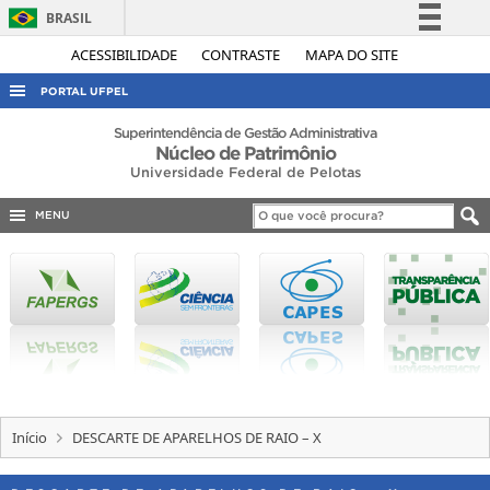
BRASIL
Simplifique!
ACESSIBILIDADE
CONTRASTE
MAPA DO SITE
Comunica BR
PORTAL UFPEL
Participe
ACESSO À INFORMAÇÃO
Superintendência de Gestão Administrativa
Núcleo de Patrimônio
Acesso à informação
AUDITORIA
Universidade Federal de Pelotas
Legislação
COBALTO
Canais
MENU
CONCURSOS
EDITAIS
INTERNACIONAL
OUVIDORIA
PORTARIAS
TELEFONES
Início
DESCARTE DE APARELHOS DE RAIO – X