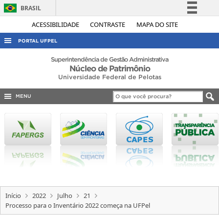
BRASIL
Simplifique!
ACESSIBILIDADE
CONTRASTE
MAPA DO SITE
Comunica BR
PORTAL UFPEL
Participe
ACESSO À INFORMAÇÃO
Superintendência de Gestão Administrativa
Núcleo de Patrimônio
Acesso à informação
AUDITORIA
Universidade Federal de Pelotas
Legislação
COBALTO
Canais
MENU
CONCURSOS
EDITAIS
INTERNACIONAL
OUVIDORIA
PORTARIAS
TELEFONES
Início
2022
Julho
21
Processo para o Inventário 2022 começa na UFPel