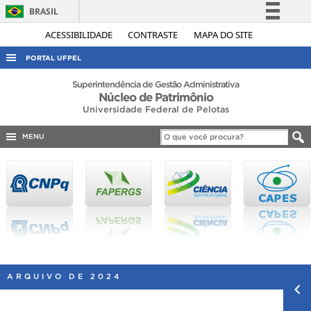
BRASIL
Simplifique!
ACESSIBILIDADE
CONTRASTE
MAPA DO SITE
Comunica BR
PORTAL UFPEL
Participe
ACESSO À INFORMAÇÃO
Superintendência de Gestão Administrativa
Núcleo de Patrimônio
Acesso à informação
AUDITORIA
Universidade Federal de Pelotas
Legislação
COBALTO
Canais
MENU
CONCURSOS
EDITAIS
INTERNACIONAL
OUVIDORIA
PORTARIAS
TELEFONES
ARQUIVO DE 2024