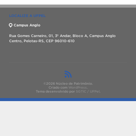
LOCALIZE A UFPEL
Campus Anglo
Rua Gomes Carneiro, 01, 3º Andar, Bloco A, Campus Anglo
Centro, Pelotas-RS, CEP 96010-610
©2026 Núcleo de Patrimônio.
Criado com
WordPress
.
Tema desenvolvido por
SGTIC / UFPel
.