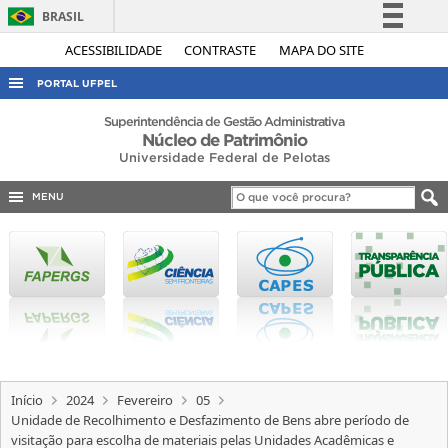
BRASIL
Simplifique!
ACESSIBILIDADE
CONTRASTE
MAPA DO SITE
Comunica BR
PORTAL UFPEL
Participe
ACESSO À INFORMAÇÃO
Superintendência de Gestão Administrativa
Núcleo de Patrimônio
Acesso à informação
AUDITORIA
Universidade Federal de Pelotas
Legislação
COBALTO
Canais
MENU
CONCURSOS
EDITAIS
INTERNACIONAL
OUVIDORIA
PORTARIAS
TELEFONES
Início
2024
Fevereiro
05
Unidade de Recolhimento e Desfazimento de Bens abre período de
visitação para escolha de materiais pelas Unidades Acadêmicas e