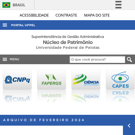
BRASIL
Simplifique!
ACESSIBILIDADE
CONTRASTE
MAPA DO SITE
Comunica BR
PORTAL UFPEL
Participe
ACESSO À INFORMAÇÃO
Superintendência de Gestão Administrativa
Núcleo de Patrimônio
Acesso à informação
AUDITORIA
Universidade Federal de Pelotas
Legislação
COBALTO
Canais
MENU
CONCURSOS
EDITAIS
INTERNACIONAL
OUVIDORIA
PORTARIAS
TELEFONES
ARQUIVO DE FEVEREIRO 2024