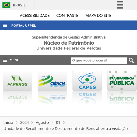
BRASIL
Simplifique!
ACESSIBILIDADE
CONTRASTE
MAPA DO SITE
Comunica BR
PORTAL UFPEL
Participe
ACESSO À INFORMAÇÃO
Superintendência de Gestão Administrativa
Núcleo de Patrimônio
Acesso à informação
AUDITORIA
Universidade Federal de Pelotas
Legislação
COBALTO
Canais
MENU
CONCURSOS
EDITAIS
INTERNACIONAL
OUVIDORIA
PORTARIAS
TELEFONES
Início
2024
Agosto
01
Unidade de Recolhimento e Desfazimento de Bens aberta à visitação