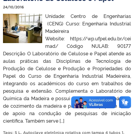
24/10/2016
Unidade: Centro de Engenharias
(CENG) Curso: Engenharia Industrial
Madeireira
Website: https://wp.ufpel.edu.br/cei
mad/ Código NULAB: 90177
Descrição O Laboratório de Celulose e Papel atende as
aulas práticas das Disciplinas de Tecnologia de
Produção de Celulose e Produção e Propriedades do
Papel do Curso de Engenharia Industrial Madeireira,
integrando os acadêmicos do curso em trabalhos de
pesquisa e extensão. Complementa o Laboratório de
Química da Madeira e possui os equipamentos básicos
de cozimento da madeira e produção de papel, e serve
de apoio na condução de pesquisas de iniciação
científica. Também serve […]
Tags:
5 L
,
Autoclave eletrônica rotativa com tampa 4 tubos 1
,