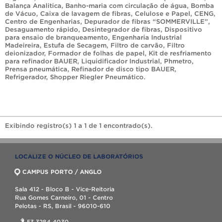
Balança Analitica
,
Banho-maria com circulação de água
,
Bomba
de Vácuo
,
Caixa de lavagem de fibras
,
Celulose e Papel
,
CENG
,
Centro de Engenharias
,
Depurador de fibras “SOMMERVILLE”
,
Desaguamento rápido
,
Desintegrador de fibras
,
Dispositivo
para ensaio de branqueamento
,
Engenharia Industrial
Madeireira
,
Estufa de Secagem
,
Filtro de carvão
,
Filtro
deionizador
,
Formador de folhas de papel
,
Kit de resfriamento
para refinador BAUER
,
Liquidificador Industrial
,
Phmetro
,
Prensa pneumática
,
Refinador de disco tipo BAUER
,
Refrigerador
,
Shopper Riegler Pneumático
.
Exibindo registro(s) 1 a 1 de 1 encontrado(s).
LOCALIZE O NÚCLEO DE LABORATÓRIOS
CAMPUS PORTO / ANGLO
Sala 412 - Bloco B - Vice-Reitoria
Rua Gomes Carneiro, 01 - Centro
Pelotas - RS, Brasil - 96010-610
53 3284 4030