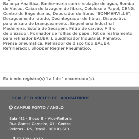
Balança Analitica
,
Banho-maria com circulação de água
,
Bomba
de Vácuo
,
Caixa de lavagem de fibras
,
Celulose e Papel
,
CENG
,
Centro de Engenharias
,
Depurador de fibras “SOMMERVILLE”
,
Desaguamento rápido
,
Desintegrador de fibras
,
Dispositivo
para ensaio de branqueamento
,
Engenharia Industrial
Madeireira
,
Estufa de Secagem
,
Filtro de carvão
,
Filtro
deionizador
,
Formador de folhas de papel
,
Kit de resfriamento
para refinador BAUER
,
Liquidificador Industrial
,
Phmetro
,
Prensa pneumática
,
Refinador de disco tipo BAUER
,
Refrigerador
,
Shopper Riegler Pneumático
.
Exibindo registro(s) 1 a 1 de 1 encontrado(s).
LOCALIZE O NÚCLEO DE LABORATÓRIOS
CAMPUS PORTO / ANGLO
Sala 412 - Bloco B - Vice-Reitoria
Rua Gomes Carneiro, 01 - Centro
Pelotas - RS, Brasil - 96010-610
53 3284 4030