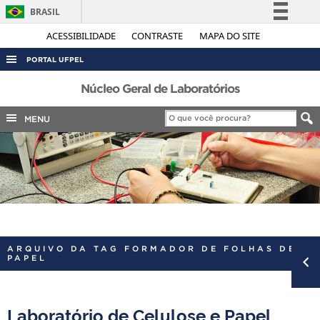
BRASIL
Simplifique!
ACESSIBILIDADE
CONTRASTE
MAPA DO SITE
Comunica BR
PORTAL UFPEL
Participe
ACESSO À INFORMAÇÃO
Núcleo Geral de Laboratórios
Acesso à informação
AUDITORIA
MENU
Legislação
COBALTO
Canais
CONCURSOS
EDITAIS
INTERNACIONAL
OUVIDORIA
ARQUIVO DA TAG FORMADOR DE FOLHAS DE
PORTARIAS
PAPEL
TELEFONES
Laboratório de Celulose e Papel