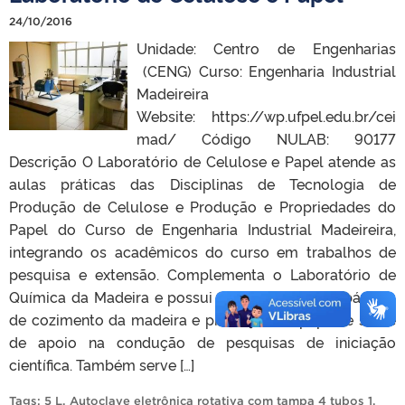
24/10/2016
Unidade: Centro de Engenharias
(CENG) Curso: Engenharia Industrial
Madeireira
Website: https://wp.ufpel.edu.br/cei
mad/ Código NULAB: 90177
Descrição O Laboratório de Celulose e Papel atende as
aulas práticas das Disciplinas de Tecnologia de
Produção de Celulose e Produção e Propriedades do
Papel do Curso de Engenharia Industrial Madeireira,
integrando os acadêmicos do curso em trabalhos de
pesquisa e extensão. Complementa o Laboratório de
Química da Madeira e possui os equipamentos básicos
de cozimento da madeira e produção de papel, e serve
de apoio na condução de pesquisas de iniciação
científica. Também serve […]
Tags:
5 L
,
Autoclave eletrônica rotativa com tampa 4 tubos 1
,