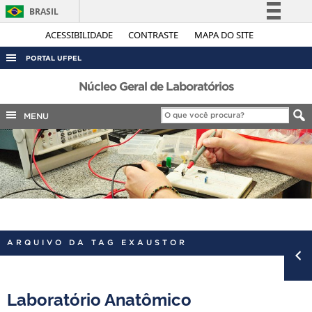
BRASIL
Simplifique!
ACESSIBILIDADE
CONTRASTE
MAPA DO SITE
Comunica BR
PORTAL UFPEL
Participe
ACESSO À INFORMAÇÃO
Núcleo Geral de Laboratórios
Acesso à informação
AUDITORIA
MENU
Legislação
COBALTO
Canais
CONCURSOS
EDITAIS
INTERNACIONAL
OUVIDORIA
ARQUIVO DA TAG EXAUSTOR
PORTARIAS
TELEFONES
Laboratório Anatômico