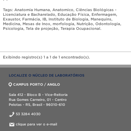
Tags:
Anatomia Humana
,
Anatomico
,
Ciências Biológicas -
Licenciatura e Bacharelado
,
Educação Física
,
Enfermagem
,
Exaustor
,
Farmácia
,
IB
,
Instituto de Biologia
,
Manequins
,
Medicina
,
Mesas de Inox
,
morfologia
,
Nutrição
,
Odontologia
,
Psicologia
,
Tela de projeção
,
Terapia Ocupacional
.
Exibindo registro(s) 1 a 1 de 1 encontrado(s).
LOCALIZE O NÚCLEO DE LABORATÓRIOS
CAMPUS PORTO / ANGLO
Sala 412 - Bloco B - Vice-Reitoria
Rua Gomes Carneiro, 01 - Centro
Pelotas - RS, Brasil - 96010-610
53 3284 4030
clique para ver o e-mail