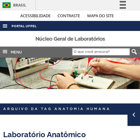
BRASIL
Simplifique!
ACESSIBILIDADE
CONTRASTE
MAPA DO SITE
Comunica BR
PORTAL UFPEL
Participe
ACESSO À INFORMAÇÃO
Núcleo Geral de Laboratórios
Acesso à informação
AUDITORIA
MENU
Legislação
COBALTO
Canais
CONCURSOS
EDITAIS
INTERNACIONAL
OUVIDORIA
ARQUIVO DA TAG ANATOMIA HUMANA
PORTARIAS
TELEFONES
Laboratório Anatômico