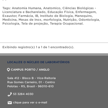
Tags:
Anatomia Humana
,
Anatomico
,
Ciências Biológicas -
Licenciatura e Bacharelado
,
Educação Física
,
Enfermagem
,
Exaustor
,
Farmácia
,
IB
,
Instituto de Biologia
,
Manequins
,
Medicina
,
Mesas de Inox
,
morfologia
,
Nutrição
,
Odontologia
,
Psicologia
,
Tela de projeção
,
Terapia Ocupacional
.
Exibindo registro(s) 1 a 1 de 1 encontrado(s).
LOCALIZE O NÚCLEO DE LABORATÓRIOS
CAMPUS PORTO / ANGLO
Sala 412 - Bloco B - Vice-Reitoria
Rua Gomes Carneiro, 01 - Centro
Pelotas - RS, Brasil - 96010-610
53 3284 4030
clique para ver o e-mail