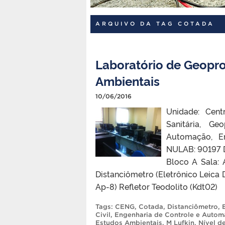
ARQUIVO DA TAG COTADA
Laboratório de Geopr
Ambientais
10/06/2016
Unidade: Cent
Sanitária, Ge
Automação, En
NULAB: 90197 D
Bloco A Sala:
Distanciômetro (Eletrônico Leica D
Ap-8) Refletor Teodolito (Kdt02)
Tags:
CENG
,
Cotada
,
Distanciômetro
,
Civil
,
Engenharia de Controle e Auto
Estudos Ambientais
,
M Lufkin
,
Nível d