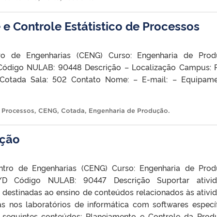
 e Controle Estátistico de Processos
ro de Engenharias (CENG) Curso: Engenharia de Pro
Código NULAB: 90448 Descrição – Localização Campus: 
 Cotada Sala: 502 Contato Nome: – E-mail: – Equipam
e Processos
,
CENG
,
Cotada
,
Engenharia de Produção
.
ação
ntro de Engenharias (CENG) Curso: Engenharia de Pro
/D Código NULAB: 90447 Descrição Suportar ativid
destinadas ao ensino de conteúdos relacionados às ativi
s nos laboratórios de informática com softwares específ
s seguintes conteúdos: Planejamento e Controle da Prod