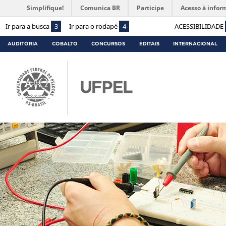
Simplifique!
Comunica BR
Participe
Acesso à infor
Ir para a busca
3
Ir para o rodapé
4
ACESSIBILIDADE
AUDITORIA
COBALTO
CONCURSOS
EDITAIS
INTERNACIONAL