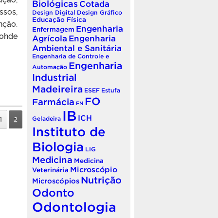
Biológicas
Cotada
ssos,
Design Digital
Design Gráfico
Educação Física
nção.
Engenharia
Enfermagem
Rohde
Agrícola
Engenharia
Ambiental e Sanitária
Engenharia de Controle e
Engenharia
Automação
Industrial
Madeireira
ESEF
Estufa
FO
Farmácia
FN
IB
ICH
Geladeira
1
2
Instituto de
Biologia
LIG
Medicina
Medicina
Microscópio
Veterinária
Nutrição
Microscópios
Odonto
Odontologia