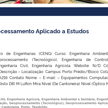
ocessamento Aplicado a Estudos
ro de Engenharias (CENG) Curso: Engenharia Ambien
oprocessamento (Tecnológico), Engenharia de Contr
genharia Civil, Engenharia Agrícola. Website: N/D C
escrição – Localização Campus: Porto Prédio/Bloco: Cot
 A216 Contato Nome: – E-mail: – Equipamentos Computa
isto D8) M Lufkin Mira Nível (De Cantoneira) Nível (Óptico 
EAS
,
Engenharia Agrícola
,
Engenharia Ambiental e Sanitária
,
Engenh
mação
,
Geoprocessamento (Tecnológico)
,
Geoprocessamento Aplica
e Cantoneira
,
Porto
,
Teodolito
.