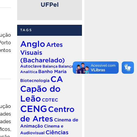
UFPel
TAGS
dução
Porto
Anglo
Artes
entos
Visuais
(Bacharelado)
Autoclave
Balança
Balança
Banho Maria
Analitica
CA
Biotecnologia
Capão do
Leão
CDTEC
dução
CENG
Centro
ades
de Artes
Cinema de
dades
Animação
Cinema e
icos,
Ciências
Audiovisual
ução,