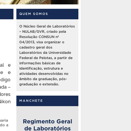
QUEM SOMOS
O Núcleo Geral de Laboratórios
– NULAB/GVR, criado pela
Resolução CONSUN nº
04/2013, visa organizar o
cadastro geral dos
Laboratórios da Universidade
Federal de Pelotas, a partir de
informações básicas de
tal e
identificação, estrutura e
ole e
atividades desenvolvidas no
ódigo
âmbito da graduação, pós-
graduação e extensão.
ada –
dores
Nikon
MANCHETE
Regimento Geral
aria
do a
de Laboratórios