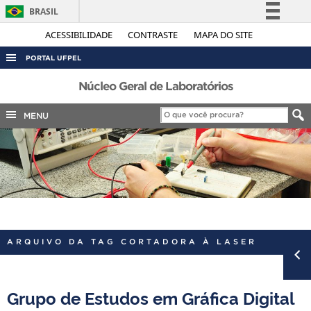
BRASIL
Simplifique!
ACESSIBILIDADE
CONTRASTE
MAPA DO SITE
Comunica BR
PORTAL UFPEL
Participe
ACESSO À INFORMAÇÃO
Núcleo Geral de Laboratórios
Acesso à informação
AUDITORIA
MENU
Legislação
COBALTO
Canais
CONCURSOS
EDITAIS
INTERNACIONAL
OUVIDORIA
ARQUIVO DA TAG CORTADORA À LASER
PORTARIAS
TELEFONES
Grupo de Estudos em Gráfica Digital