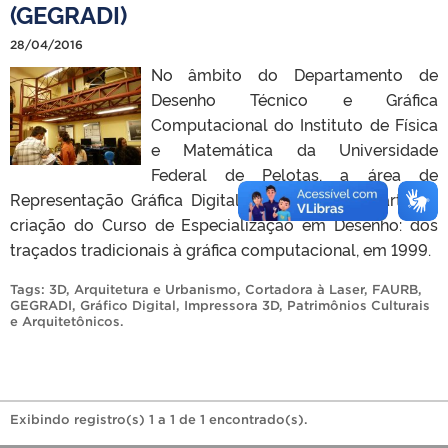
(GEGRADI)
28/04/2016
No âmbito do Departamento de
Desenho Técnico e Gráfica
Computacional do Instituto de Física
e Matemática da Universidade
Federal de Pelotas, a área de
Representação Gráfica Digital se constituiu a partir da
criação do Curso de Especialização em Desenho: dos
traçados tradicionais à gráfica computacional, em 1999.
Tags:
3D
,
Arquitetura e Urbanismo
,
Cortadora à Laser
,
FAURB
,
GEGRADI
,
Gráfico Digital
,
Impressora 3D
,
Patrimônios Culturais
e Arquitetônicos
.
Exibindo registro(s) 1 a 1 de 1 encontrado(s).