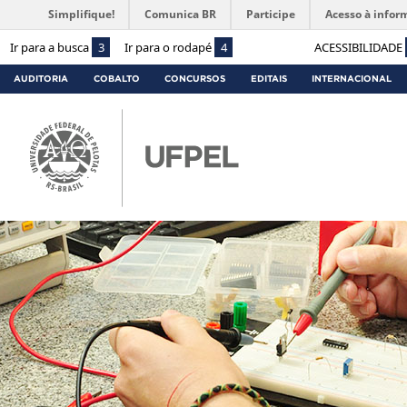
Simplifique!
Comunica BR
Participe
Acesso à infor
Ir para a busca
3
Ir para o rodapé
4
ACESSIBILIDADE
AUDITORIA
COBALTO
CONCURSOS
EDITAIS
INTERNACIONAL