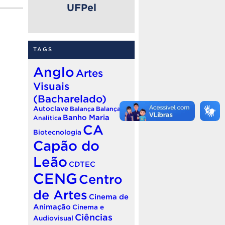
UFPel
TAGS
Anglo
Artes
Visuais
(Bacharelado)
Autoclave
Balança
Balança
Banho Maria
Analitica
CA
Biotecnologia
Capão do
Leão
CDTEC
CENG
Centro
de Artes
Cinema de
Animação
Cinema e
Ciências
Audiovisual