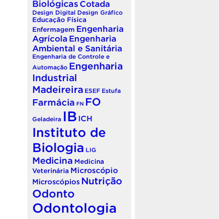
Biológicas
Cotada
Design Digital
Design Gráfico
Educação Física
Engenharia
Enfermagem
Agrícola
Engenharia
Ambiental e Sanitária
Engenharia de Controle e
Engenharia
Automação
Industrial
Madeireira
ESEF
Estufa
FO
Farmácia
FN
IB
ICH
Geladeira
Instituto de
Biologia
LIG
Medicina
Medicina
Microscópio
Veterinária
Nutrição
Microscópios
Odonto
Odontologia