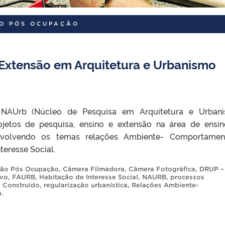
ÃO PÓS OCUPAÇÃO
Extensão em Arquitetura e Urbanismo
 NAUrb (Núcleo de Pesquisa em Arquitetura e Urban
ojetos de pesquisa, ensino e extensão na área de ensi
envolvendo os temas relações Ambiente- Comportame
teresse Social.
ção Pós Ocupação
,
Câmera Filmadora
,
Câmera Fotográfica
,
DRUP –
ivo
,
FAURB
,
Habitação de Interesse Social
,
NAURB
,
processos
 Construído
,
regularização urbanística
,
Relações Ambiente-
a
.