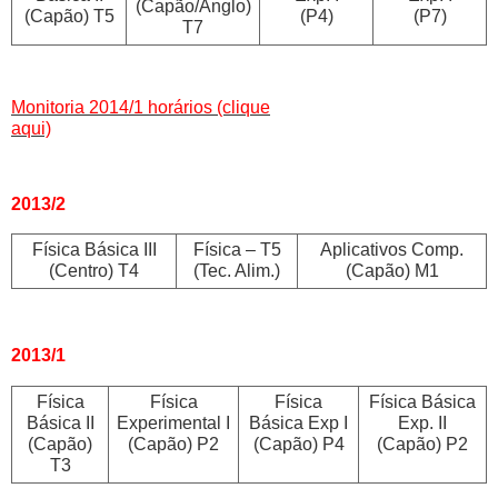
(Capão/Anglo)
(Capão) T5
(P4)
(P7)
T7
Monitoria 2014/1 horários (clique
aqui)
2013/2
Física Básica III
Física – T5
Aplicativos Comp.
(Centro) T4
(Tec. Alim.)
(Capão) M1
2013/1
Física
Física
Física
Física Básica
Básica II
Experimental I
Básica Exp I
Exp. II
(Capão)
(Capão)
P2
(Capão)
P4
(Capão)
P2
T3