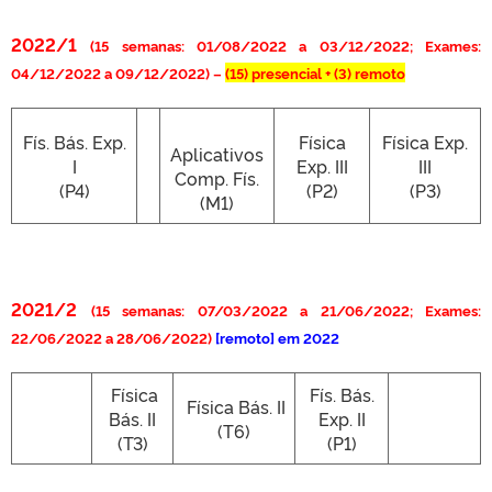
2022/1
(15 semanas: 01/08/2022 a 03/12/2022; Exames:
04/12/2022 a 09/12/2022) –
(15)
presencial + (3) remoto
Fís. Bás. Exp.
Física
Física Exp.
Aplicativos
I
Exp. III
III
Comp. Fís.
(P4)
(P2)
(P3)
(M1)
2021/2
(15 semanas: 07/03/2022 a 21/06/2022; Exames:
22/06/2022 a 28/06/2022)
[remoto] em 2022
Física
Fís. Bás.
Física Bás. II
Bás. II
Exp. II
(T6)
(T3)
(P1)