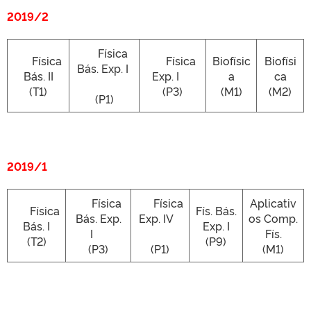
2019/2
Física
Física
Física
Biofísic
Biofísi
Bás. Exp. I
Bás. II
Exp. I
a
ca
(T1)
(P3)
(M1)
(M2)
(P1)
2019/1
Física
Física
Aplicativ
Física
Fís. Bás.
Bás. Exp.
Exp. IV
os Comp.
Bás. I
Exp. I
I
Fís.
(T2)
(P9)
(P3)
(P1)
(M1)