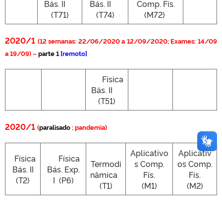
Bás. II
Bás. II
Comp. Fís.
(T71)
(T74)
(M72)
2020/1
(12 semanas: 22/06/2020 a 12/09/2020; Exames: 14/09
a 19/09) –
parte 1
[remoto]
Física
Bás. II
(T51)
2020/1
(
paralisado
; pandemia)
Aplicativo
Aplicativ
Física
Física
Termodi
s Comp.
os Comp.
Bás. II
Bás. Exp.
nâmica
Fís.
Fís.
(T2)
I
(P6)
(T1)
(M1)
(M2)