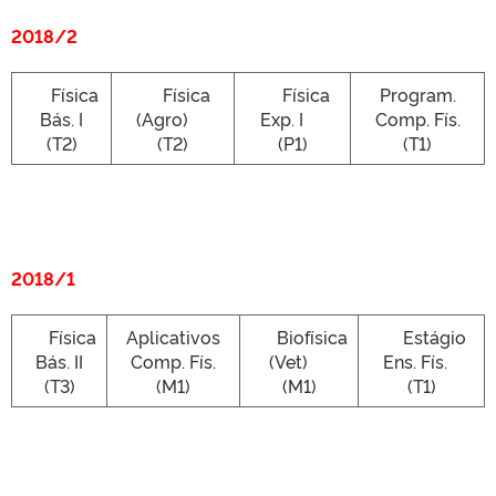
2018/2
Física
Física
Física
Program.
Bás. I
(Agro)
Exp. I
Comp. Fís.
(T2)
(T2)
(P1)
(T1)
2018/1
Física
Aplicativos
Biofísica
Estágio
Bás. II
Comp. Fís.
(Vet)
Ens. Fís.
(T3)
(M1)
(M1)
(T1)