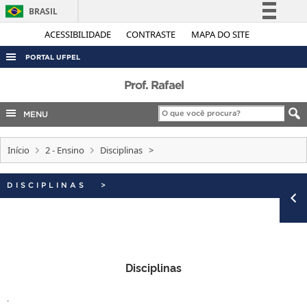
BRASIL
Simplifique!
ACESSIBILIDADE
CONTRASTE
MAPA DO SITE
Comunica BR
PORTAL UFPEL
Participe
ACESSO À INFORMAÇÃO
Prof. Rafael
Acesso à informação
AUDITORIA
MENU
Legislação
COBALTO
Canais
Início
2 - Ensino
Disciplinas >
CONCURSOS
EDITAIS
DISCIPLINAS >
INTERNACIONAL
OUVIDORIA
PORTARIAS
Disciplinas
TELEFONES
.