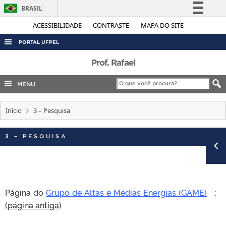
BRASIL
Simplifique!
ACESSIBILIDADE
CONTRASTE
MAPA DO SITE
Comunica BR
PORTAL UFPEL
Participe
ACESSO À INFORMAÇÃO
Prof. Rafael
Acesso à informação
AUDITORIA
MENU
Legislação
COBALTO
Canais
Início
3 – Pesquisa
CONCURSOS
EDITAIS
3 – PESQUISA
INTERNACIONAL
OUVIDORIA
PORTARIAS
Página do
Grupo de Altas e Médias Energias (GAME)
;
TELEFONES
(
página antiga
)