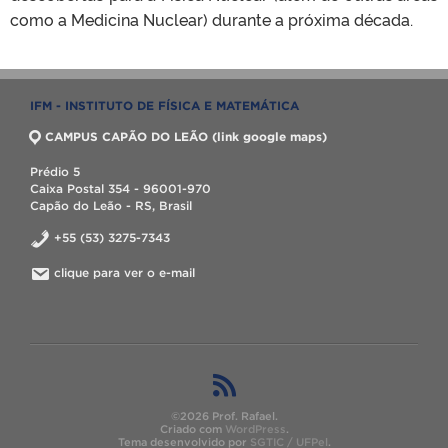
como a Medicina Nuclear) durante a próxima década.
IFM - INSTITUTO DE FÍSICA E MATEMÁTICA
CAMPUS CAPÃO DO LEÃO (link google maps)
Prédio 5
Caixa Postal 354 - 96001-970
Capão do Leão - RS, Brasil
+55 (53) 3275-7343
clique para ver o e-mail
©2026 Prof. Rafael.
Criado com
WordPress
.
Tema desenvolvido por
SGTIC / UFPel
.