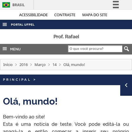
BRASIL
Simplifique!
ACESSIBILIDADE
CONTRASTE
MAPA DO SITE
Comunica BR
PORTAL UFPEL
Participe
ACESSO À INFORMAÇÃO
Prof. Rafael
Acesso à informação
AUDITORIA
MENU
Legislação
COBALTO
Canais
Início
2016
Março
14
Olá, mundo!
CONCURSOS
EDITAIS
PRINCIPAL
>
INTERNACIONAL
OUVIDORIA
Olá, mundo!
PORTARIAS
Bem-vindo ao site!
TELEFONES
Esta é uma notícia de teste. Você pode editá-la ou
apagá-la, e então começar a inserir seu próprio