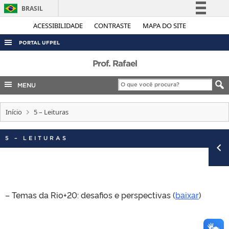
BRASIL
Simplifique!
ACESSIBILIDADE
CONTRASTE
MAPA DO SITE
Comunica BR
PORTAL UFPEL
Participe
ACESSO À INFORMAÇÃO
Prof. Rafael
Acesso à informação
AUDITORIA
MENU
Legislação
COBALTO
Canais
Início
5 – Leituras
CONCURSOS
EDITAIS
5 – LEITURAS
INTERNACIONAL
OUVIDORIA
PORTARIAS
– Temas da Rio+20: desafios e perspectivas (
baixar
)
TELEFONES