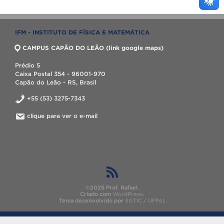
IFM - INSTITUTO DE FÍSICA E MATEMÁTICA
CAMPUS CAPÃO DO LEÃO (link google maps)
Prédio 5
Caixa Postal 354 - 96001-970
Capão do Leão - RS, Brasil
+55 (53) 3275-7343
clique para ver o e-mail
©2026 Prof. Rafael.
Criado com
WordPress
.
Tema desenvolvido por
SGTIC / UFPel
.