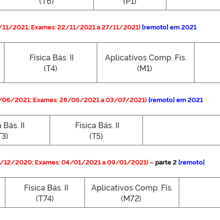
(T6)
(P1)
/11/2021; Exames: 22/11/2021 a 27/11/2021)
[remoto] em 2021
Física Bás. II
Aplicativos Comp. Fís.
.
(T4)
(M1)
6/06/2021; Exames: 28/06/2021 a 03/07/2021)
[remoto] em 2021
 Bás. II
Física Bás. II
T3)
(T5)
3/12/2020; Exames: 04/01/2021 a 09/01/2021) –
parte 2
[remoto]
Física Bás. II
Aplicativos Comp. Fís.
(T74)
(M72)