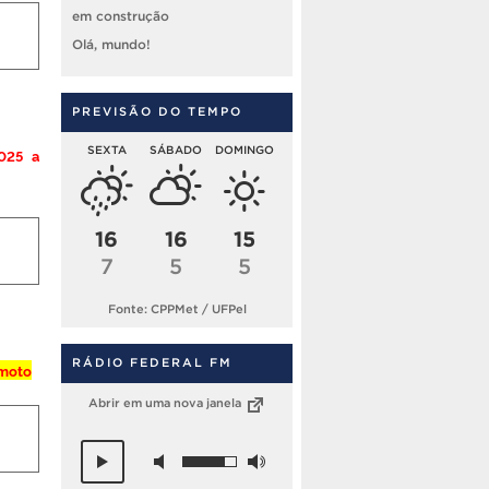
em construção
Olá, mundo!
PREVISÃO DO TEMPO
SEXTA
SÁBADO
DOMINGO
025 a
16
16
15
7
5
5
Fonte: CPPMet / UFPel
RÁDIO FEDERAL FM
emoto
Abrir em uma nova janela