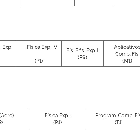
 Exp.
Física Exp. IV
Aplicativo
Fís. Bás. Exp. I
Comp. Fís.
(P9)
(P1)
(M1)
 (Agro)
Física Exp. I
Program. Comp. Fís
2)
(P1)
(T1)