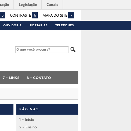
mação
Legislação
Canais
5
CONTRASTE
6
MAPA DO SITE
7
OUVIDORIA
PORTARIAS
TELEFONES
7 – LINKS
8 – CONTATO
PÁGINAS
1 – Início
2 – Ensino