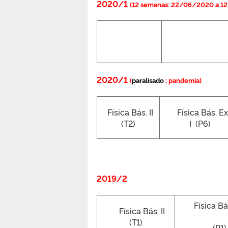
2020/1
(12 semanas: 22/06/2020 a 1
2020/1
(
paralisado
; pandemia)
Física Bás. II
Física Bás. Ex
(T2)
I
(P6)
2019/2
Física Bás.
Física Bás. II
(T1)
(P1)