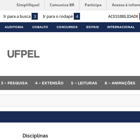
Simplifique!
Comunica BR
Participe
Acesso à infor
Ir para a busca
3
Ir para o rodapé
4
ACESSIBILIDADE
AUDITORIA
COBALTO
CONCURSOS
EDITAIS
INTERNACIONAL
3 – PESQUISA
4 – EXTENSÃO
5 – LEITURAS
6 – ANIMAÇÕES
Disciplinas