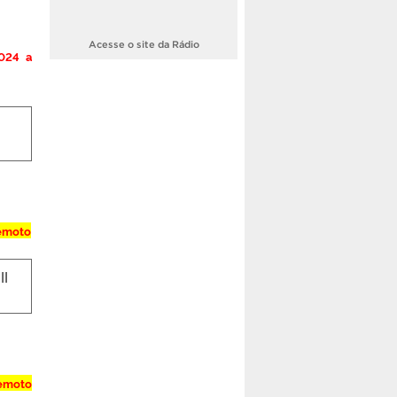
Acesse o site da Rádio
024 a
remoto
II
remoto