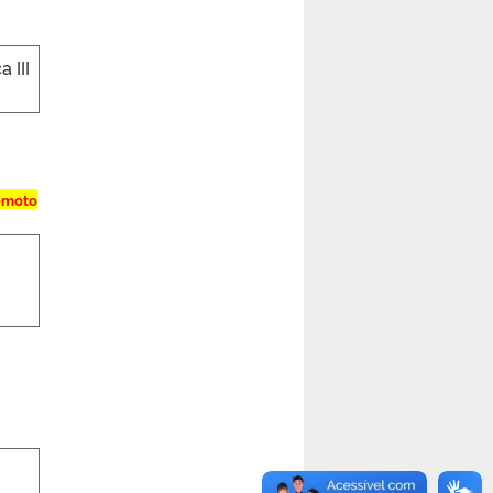
 III
remoto