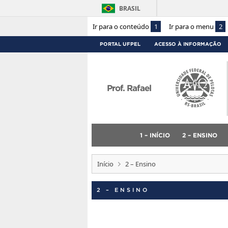
BRASIL
Ir para o conteúdo
1
Ir para o menu
2
PORTAL UFPEL
ACESSO À INFORMAÇÃO
Prof. Rafael
1 – INÍCIO
2 – ENSINO
Início
2 – Ensino
2 – ENSINO