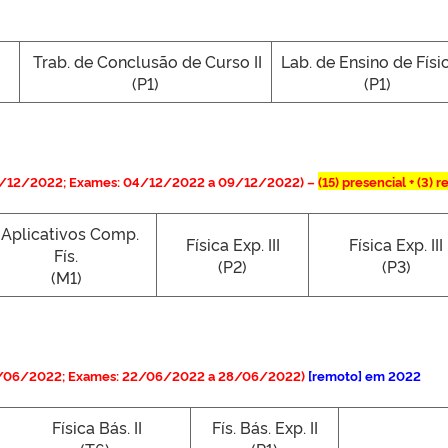
Trab. de Conclusão de Curso II
Lab. de Ensino de Física
(P1)
(P1)
3/12/2022; Exames: 04/12/2022 a 09/12/2022) –
(15)
presencial + (3) 
Aplicativos Comp.
Física Exp. III
Física Exp. III
Fís.
(P2)
(P3)
(M1)
1/06/2022; Exames: 22/06/2022 a 28/06/2022)
[remoto] em 2022
Física Bás. II
Fís. Bás. Exp. II