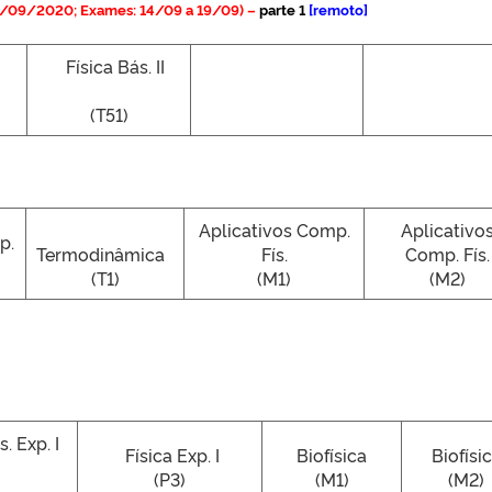
2/09/2020; Exames: 14/09 a 19/09) –
parte 1
[remoto]
Física Bás. II
(T51)
Aplicativos Comp.
Aplicativo
p.
Termodinâmica
Fís.
Comp. Fís.
(T1)
(M1)
(M2)
 Exp. I
Física Exp. I
Biofísica
Biofísi
(P3)
(M1)
(M2)