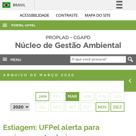
BRASIL
Simplifique!
ACESSIBILIDADE
CONTRASTE
MAPA DO SITE
Comunica BR
PORTAL UFPEL
Participe
ACESSO À INFORMAÇÃO
PROPLAD - CGAPD
Acesso à informação
Núcleo de Gestão Ambiental
AUDITORIA
Legislação
COBALTO
MENU
Canais
CONCURSOS
ARQUIVO DE MARÇO 2020
EDITAIS
INTERNACIONAL
JAN
FEV
MAR
ABR
MAI
JUN
OUVIDORIA
JUL
AGO
SET
OUT
NOV
DEZ
PORTARIAS
TELEFONES
Estiagem: UFPel alerta para