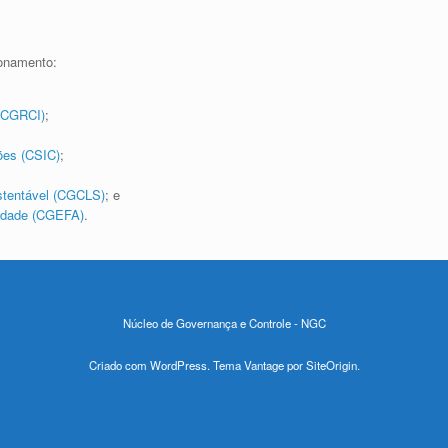
ionamento:
 (CGRCI)
;
ões (CSIC)
;
stentável (CGCLS)
; e
lidade (CGEFA)
.
Núcleo de Governança e Controle - NGC
Criado com
WordPress
. Tema Vantage por
SiteOrigin
.