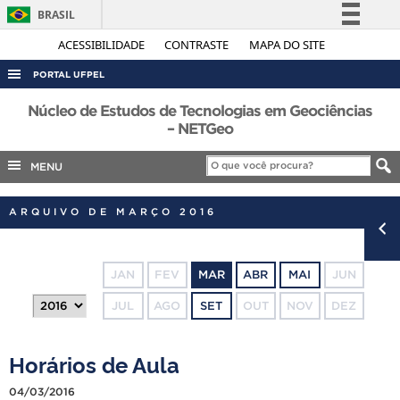
BRASIL
Simplifique!
ACESSIBILIDADE
CONTRASTE
MAPA DO SITE
Comunica BR
PORTAL UFPEL
Participe
ACESSO À INFORMAÇÃO
Núcleo de Estudos de Tecnologias em Geociências
Acesso à informação
– NETGeo
AUDITORIA
Legislação
MENU
COBALTO
Canais
CONCURSOS
ARQUIVO DE MARÇO 2016
EDITAIS
INTERNACIONAL
JAN
FEV
MAR
ABR
MAI
JUN
OUVIDORIA
JUL
AGO
SET
OUT
NOV
DEZ
PORTARIAS
TELEFONES
Horários de Aula
04/03/2016