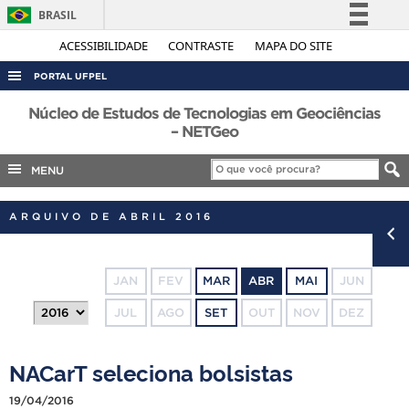
BRASIL
Simplifique!
ACESSIBILIDADE
CONTRASTE
MAPA DO SITE
Comunica BR
PORTAL UFPEL
Participe
ACESSO À INFORMAÇÃO
Núcleo de Estudos de Tecnologias em Geociências
Acesso à informação
– NETGeo
AUDITORIA
Legislação
MENU
COBALTO
Canais
CONCURSOS
ARQUIVO DE ABRIL 2016
EDITAIS
INTERNACIONAL
JAN
FEV
MAR
ABR
MAI
JUN
OUVIDORIA
JUL
AGO
SET
OUT
NOV
DEZ
PORTARIAS
TELEFONES
NACarT seleciona bolsistas
19/04/2016