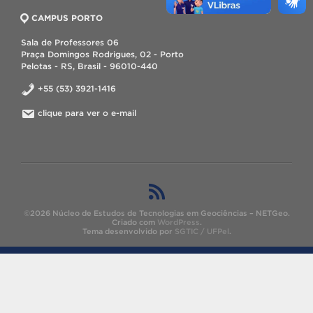
CAMPUS PORTO
Sala de Professores 06
Praça Domingos Rodrigues, 02 - Porto
Pelotas - RS, Brasil - 96010-440
+55 (53) 3921-1416
clique para ver o e-mail
©2026 Núcleo de Estudos de Tecnologias em Geociências – NETGeo.
Criado com
WordPress
.
Tema desenvolvido por
SGTIC / UFPel
.