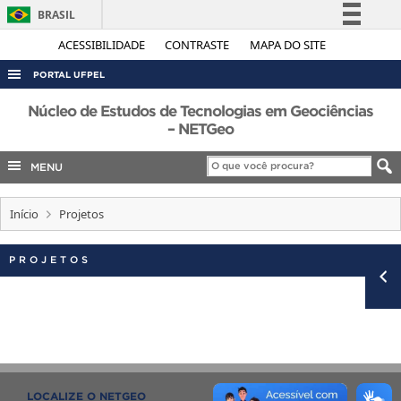
BRASIL
Simplifique!
ACESSIBILIDADE
CONTRASTE
MAPA DO SITE
Comunica BR
PORTAL UFPEL
Participe
ACESSO À INFORMAÇÃO
Núcleo de Estudos de Tecnologias em Geociências
Acesso à informação
– NETGeo
AUDITORIA
Legislação
MENU
COBALTO
Canais
CONCURSOS
Início
Projetos
EDITAIS
INTERNACIONAL
PROJETOS
OUVIDORIA
PORTARIAS
TELEFONES
LOCALIZE O NETGEO