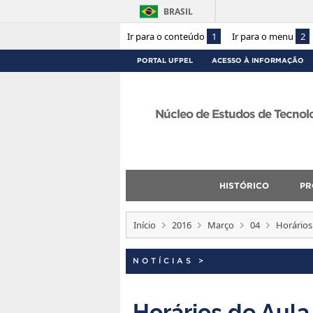
BRASIL
Ir para o conteúdo
1
Ir para o menu
2
PORTAL UFPEL
ACESSO À INFORMAÇÃO
Núcleo de Estudos de Tecnol
HISTÓRICO
PR
Início
2016
Março
04
Horários
NOTÍCIAS
>
Horários de Aula