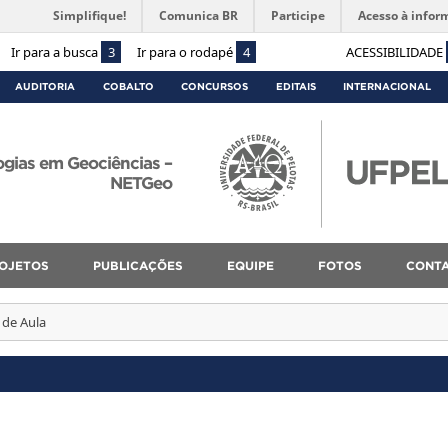
Simplifique!
Comunica BR
Participe
Acesso à infor
Ir para a busca
3
Ir para o rodapé
4
ACESSIBILIDADE
AUDITORIA
COBALTO
CONCURSOS
EDITAIS
INTERNACIONAL
ogias em Geociências –
NETGeo
OJETOS
PUBLICAÇÕES
EQUIPE
FOTOS
CONT
 de Aula