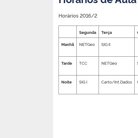
Horários 2016/2
Segunda
Terça
Manhã
NETGeo
SIG II
Tarde
TCC
NETGeo
Noite
SIG I
Carto/Int.Dados