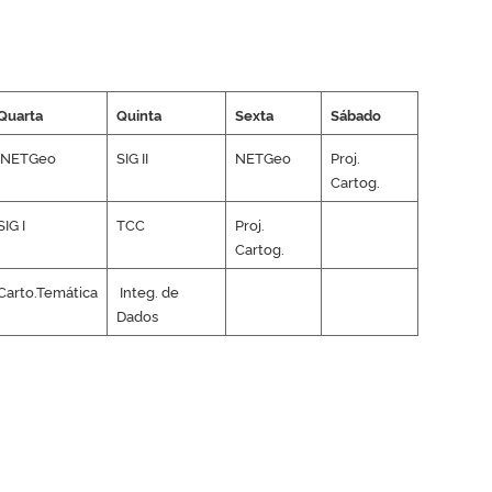
Quarta
Quinta
Sexta
Sábado
NETGeo
SIG II
NETGeo
Proj.
Cartog.
SIG I
TCC
Proj.
Cartog.
Carto.Temática
Integ. de
Dados